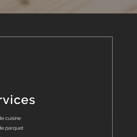
rvices
de cuisine
de parquet