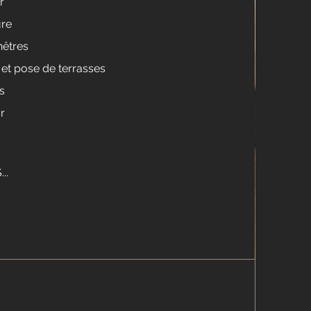
r
ure
nêtres
 et pose de terrasses
s
r
..